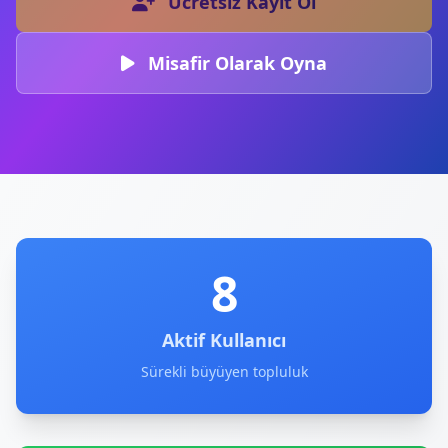
Ücretsiz Kayıt Ol
Misafir Olarak Oyna
8
Aktif Kullanıcı
Sürekli büyüyen topluluk